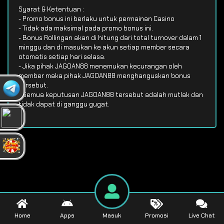
Syarat & Ketentuan :
- Promo bonus ini berlaku untuk permainan Casino
- Tidak ada maksimal pada promo bonus ini.
- Bonus Rollingan akan di hitung dari total turnover dalam 1
minggu dan di masukan ke akun setiap member secara
otomatis setiap hari selasa.
- Jika pihak JAGOAN88 menemukan kecurangan oleh
member maka pihak JAGOAN88 menghanguskan bonus
tersebut.
- Semua keputusan JAGOAN88 tersebut adalah mutlak dan
tidak dapat di ganggu gugat.
Home
Apps
Masuk
Promosi
Live Chat